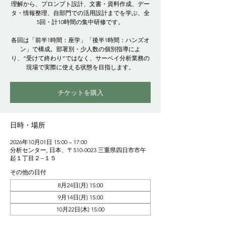
理解から、プロンプト設計、文書・資料作成、デー
タ・情報整理、自部門での活用設計までを学ぶ、全
5回・計10時間の集中研修です。
各回は「前半1時間：座学」「後半1時間：ハンズオ
ン」で構成。部署別・少人数の個別指導によ
り、“受けて終わり”ではなく、サーベイ分析業務の
現場で実際に使える状態を目指します。
チケットを購入
日時・場所
2026年10月01日 15:00 – 17:00
分析センター, 日本、〒510-0023 三重県四日市市午
起１丁目２−１５
その他の日付
8月24日(月) 15:00
9月14日(月) 15:00
10月22日(木) 15:00