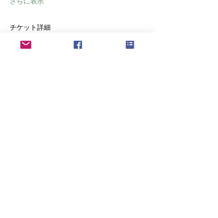
さらに表示
チケット詳細
チケットの種類
DX生産性向上研修基礎_研修 受講券
詳細を見る
価格
￥440,000
+￥44,000 消費税
数量
合計
￥0