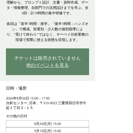
理解から、プロンプト設計、文書・資料作成、デー
タ・情報整理、自部門での活用設計までを学ぶ、全
5回・計10時間の集中研修です。
各回は「前半1時間：座学」「後半1時間：ハンズオ
ン」で構成。部署別・少人数の個別指導によ
り、“受けて終わり”ではなく、サーベイ分析業務の
現場で実際に使える状態を目指します。
チケットは販売されていません
他のイベントを見る
日時・場所
2026年8月06日 15:00 – 17:00
分析センター, 日本、〒510-0023 三重県四日市市午
起１丁目２−１５
その他の日付
8月24日(月) 15:00
9月14日(月) 15:00