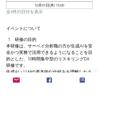
10月01日(木) 15:00
全4件の日付を表示
イベントについて
研修の目的
本研修は、サーベイ分析職の方が生成AIを安
全かつ実務で活用できるようになることを目
的とした、10時間集中型のリスキリングDX
研修です。
生成AI・LLMの基本的な仕組みを理解したう
えで、サーベイ分析業務における情報整理、
文書作成、資料作成、リサーチ、データ要
約、報告内容の整理、業務改善の検討に活用
できる力を身につけます。
単なる座学ではなく、各回の後半にハンズオ
ンを行い、自部署の実務を題材にしながら、
生成AIの使い方を実践的に習得します。
「研修を受けたが、現場で使われない」
「AIをどうサーベイ分析業務に活かせばよい