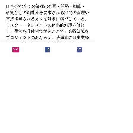
IT を含む全ての業種の企画・開発・戦略・
研究などの創造性を要求される部⾨の管理や
直接担当される⽅々を対象に構成している。
リスク・マネジメントの体系的知識を修得
し、⼿法を具体例で学ぶことで、会得知識を
プロジェクトのみならず、受講者の⽇常業務
にも、実⽤できることを⽬的としている。
【講義概要の説明】
1.プロジェクトマネジメントについて
プロジェクトとは何か、プロジェクトマネジ
メント、プロジェクトマネジメントの歴史に
ついて学ぶ。⾃らが経験したプロジェクトに
おいて、成功と失敗を考える。
2.プロジェクトの⽴ち上げ
さらに表示