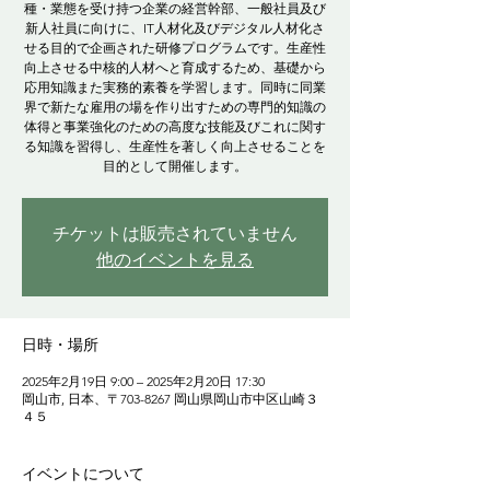
種・業態を受け持つ企業の経営幹部、一般社員及び
新人社員に向けに、IT人材化及びデジタル人材化さ
せる目的で企画された研修プログラムです。生産性
向上させる中核的人材へと育成するため、基礎から
応用知識また実務的素養を学習します。同時に同業
界で新たな雇用の場を作り出すための専門的知識の
体得と事業強化のための高度な技能及びこれに関す
る知識を習得し、生産性を著しく向上させることを
目的として開催します。
チケットは販売されていません
他のイベントを見る
日時・場所
2025年2月19日 9:00 – 2025年2月20日 17:30
岡山市, 日本、〒703-8267 岡山県岡山市中区山崎３
４５
イベントについて